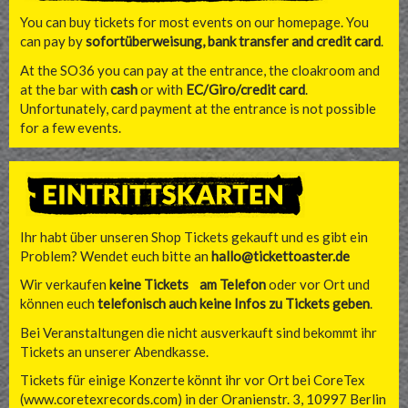
You can buy tickets for most events on our homepage. You
can pay by
sofortüberweisung, bank transfer and credit card
.
At the SO36 you can pay at the entrance, the cloakroom and
at the bar with
cash
or with
EC/Giro/credit card
.
Unfortunately, card payment at the entrance is not possible
for a few events.
Ihr habt über unseren Shop Tickets gekauft und es gibt ein
Problem? Wendet euch bitte an
hallo@tickettoaster.de
Wir verkaufen
keine Tickets am Telefon
oder vor Ort und
können euch
telefonisch auch keine Infos zu Tickets geben
.
Bei Veranstaltungen die nicht ausverkauft sind bekommt ihr
Tickets an unserer Abendkasse.
Tickets für einige Konzerte könnt ihr vor Ort bei CoreTex
(
www.coretexrecords.com
) in der Oranienstr. 3, 10997 Berlin