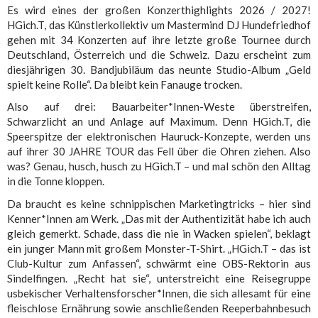
Es wird eines der großen Konzerthighlights 2026 / 2027!
HGich.T, das Künstlerkollektiv um Mastermind DJ Hundefriedhof
gehen mit 34 Konzerten auf ihre letzte große Tournee durch
Deutschland, Österreich und die Schweiz. Dazu erscheint zum
diesjährigen 30. Bandjubiläum das neunte Studio-Album „Geld
spielt keine Rolle“. Da bleibt kein Fanauge trocken.
Also auf drei: Bauarbeiter*Innen-Weste überstreifen,
Schwarzlicht an und Anlage auf Maximum. Denn HGich.T, die
Speerspitze der elektronischen Hauruck-Konzepte, werden uns
auf ihrer 30 JAHRE TOUR das Fell über die Ohren ziehen. Also
was? Genau, husch, husch zu HGich.T – und mal schön den Alltag
in die Tonne kloppen.
Da braucht es keine schnippischen Marketingtricks – hier sind
Kenner*Innen am Werk. „Das mit der Authentizität habe ich auch
gleich gemerkt. Schade, dass die nie in Wacken spielen“, beklagt
ein junger Mann mit großem Monster-T-Shirt. „HGich.T – das ist
Club-Kultur zum Anfassen“, schwärmt eine OBS-Rektorin aus
Sindelfingen. „Recht hat sie“, unterstreicht eine Reisegruppe
usbekischer Verhaltensforscher*Innen, die sich allesamt für eine
fleischlose Ernährung sowie anschließenden Reeperbahnbesuch