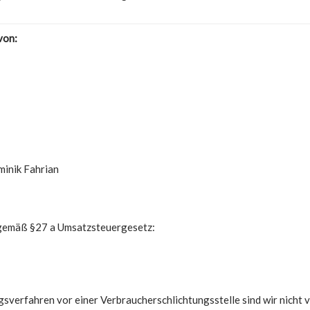
von:
minik Fahrian
gemäß §27 a Umsatzsteuergesetz:
sverfahren vor einer Verbraucherschlichtungsstelle sind wir nicht ve