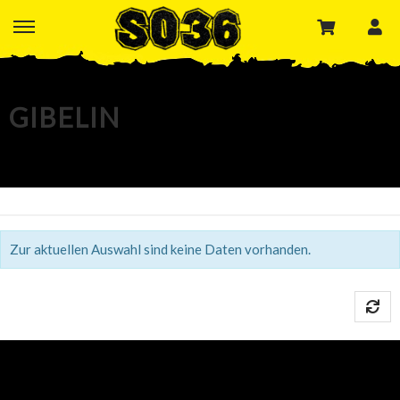
GIBELIN
Termine und Tickets
Zur aktuellen Auswahl sind keine Daten vorhanden.