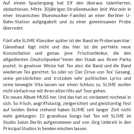
Auf einem Spaziergang hat Elf den überaus talentierten,
obdachlosen, Mitte 30jährigen Straßenmusiker (mit Wurzeln in
einer texanischen Bluesmusiker-Familie) an einer Berliner U-
Bahn-Station aufgegabelt und zu einer gemeinsamen Probe
überredet.
Fünf alte SLIME Klassiker später ist der Band im Proberaum klar:
Gänsehaut lügt nicht und das hier ist die perfekte neue
Konstellation und genau jene Frischzellenkur, die den
altgedienten Deutschpunker*innen den Staub aus ihrem Parka
pustet. In gewisser Weise hat Tex also die Band und die Band
wiederum Tex gerettet. So oder so: Der Drive von Tex’ Gesang,
seine persönlichen und trotzdem sehr politischen Lyrics und
seine bewegte Vita lassen nur einen Schluss zu. SLIME wollen
nicht einfach nur mit ihren alten Hits auf Tour gehen.
Ein neues Album MUSS her. Und das hat es verdammt nochmal in
sich. So frisch, angriffslustig, zielgerichtet und gleichzeitig fest
auf beiden Beine stehend haben SLIME seit langer Zeit nicht
mehr geklungen. 15 grandiose Songs hat Tex mit SLIME im
Studio Salon Berlin aufgenommen und von Jörg Umbreit in den
Principal Studios in Senden mischen lassen.