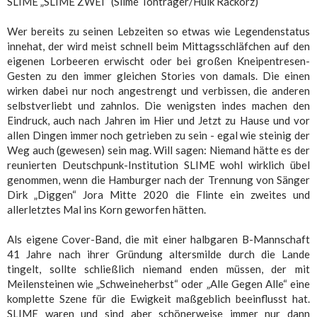
SLIME „SLIME ZWEI“ (Slime Tonträger/Hulk Räckorz)
Wer bereits zu seinen Lebzeiten so etwas wie Legendenstatus
innehat, der wird meist schnell beim Mittagsschläfchen auf den
eigenen Lorbeeren erwischt oder bei großen Kneipentresen-
Gesten zu den immer gleichen Stories von damals. Die einen
wirken dabei nur noch angestrengt und verbissen, die anderen
selbstverliebt und zahnlos. Die wenigsten indes machen den
Eindruck, auch nach Jahren im Hier und Jetzt zu Hause und vor
allen Dingen immer noch getrieben zu sein - egal wie steinig der
Weg auch (gewesen) sein mag. Will sagen: Niemand hätte es der
reunierten Deutschpunk-Institution SLIME wohl wirklich übel
genommen, wenn die Hamburger nach der Trennung von Sänger
Dirk „Diggen“ Jora Mitte 2020 die Flinte ein zweites und
allerletztes Mal ins Korn geworfen hätten.
Als eigene Cover-Band, die mit einer halbgaren B-Mannschaft
41 Jahre nach ihrer Gründung altersmilde durch die Lande
tingelt, sollte schließlich niemand enden müssen, der mit
Meilensteinen wie „Schweineherbst“ oder „Alle Gegen Alle“ eine
komplette Szene für die Ewigkeit maßgeblich beeinflusst hat.
SLIME waren und sind aber schönerweise immer nur dann