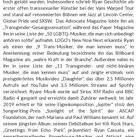
hoch gelobt wurden. Insbesondere schrieb Ryan Geschichte als
erster offen transsexueller Künstler bei der Vans Warped Tour
und stand auf renommierten Bühnen wie Jazz at Lincoln Center,
Global Pride und SXSW. Das Advocate Magazine lobte ihn als
„Transgender-Gesangssensation”, während das Paper Magazine
ihn in seine Liste der „50 LGBTQ-Musiker, die man sich unbedingt
anhören sollte” aufnahm. LOGO's New Now Next erkannte Ryan
als einen der „9 Trans-Musiker, die man kennen muss”. In
Anerkennung seiner Bedeutung bezeichnete ihn das Billboard
Magazine als „wahre Kraft in der Branche”. Außerdem nahm es
ihn in seine Liste der „11 Transgender- und nicht-binären
Musiker, die man kennen muss” auf und zeigte erstmals sein
preisgekröntes Musikvideo „Daughter”, das über 2,5 Millionen
Aufrufe auf YouTube und 3,5 Millionen Streams auf Spotify
verzeichnet. Ryans Musik wurde auf Sirius XM Radio und BBC
Radio 4 gespielt und erreichte damit Zuhörer weltweit. Im Jahr
2019 erhielt er für seine Eigenkomposition „Jupiter“ stolz den
Songwriting-Preis „Sunlight of the Spirit“ der ASCAP
Foundation, der nach Mariana und Paul Williams benannt ist. Auf
seinem jüngsten Album, seinem Debütalbum bei Kill Rock Stars,
„Greetings from Echo Park“, präsentiert Ryan Cassata, ein
genreübergreifender Powerhouse-Musiker und Aktivist, eine