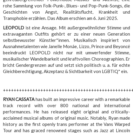
rohe Sammlung von Folk-Punk-, Blues- und Pop-Punk-Songs, die
Geschichten von Angst, Realitätsflucht, Krankheit und
Transphobie erzählen. Das Album erschien am 6. Juni 2025.
LEOPOLD
ist eine Ansage. Mit außergewöhnlicher Stimme und
extravaganten Outfits gehört er zu einer neuen Generation
selbstbewusster Künstler*innen. Musikalisch inspiriert von
Ausnahmetalenten wie Janelle Monáe, Lizzo, Prince und Beyoncé
beeindruckt LEOPOLD nicht nur mit umwerfender Stimme,
musikalischer Wandelbarkeit und kraftvollen Choreographien. Er
bricht Gendergrenzen auf und setzt sich politisch u. a. für echte
Gleichberechtigung, Akzeptanz & Sichtbarkeit von LGBTIQ* ein.
++++++++++++++++++++++++++++++++++++++++++++++++
RYAN CASSATA
has built an impressive career with a remarkable
track record with over 800 national and international
performances. He has released eight original and critically-
acclaimed musical albums of original music. Notably, Ryan made
history as the first openly trans performer at the Vans Warped
Tour and has graced renowned stages such as Jazz at Lincoln