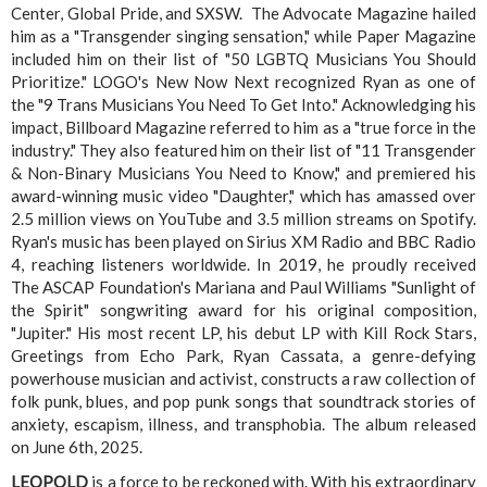
Center, Global Pride, and SXSW. The Advocate Magazine hailed
him as a "Transgender singing sensation," while Paper Magazine
included him on their list of "50 LGBTQ Musicians You Should
Prioritize." LOGO's New Now Next recognized Ryan as one of
the "9 Trans Musicians You Need To Get Into." Acknowledging his
impact, Billboard Magazine referred to him as a "true force in the
industry." They also featured him on their list of "11 Transgender
& Non-Binary Musicians You Need to Know," and premiered his
award-winning music video "Daughter," which has amassed over
2.5 million views on YouTube and 3.5 million streams on Spotify.
Ryan's music has been played on Sirius XM Radio and BBC Radio
4, reaching listeners worldwide. In 2019, he proudly received
The ASCAP Foundation's Mariana and Paul Williams "Sunlight of
the Spirit" songwriting award for his original composition,
"Jupiter." His most recent LP, his debut LP with Kill Rock Stars,
Greetings from Echo Park, Ryan Cassata, a genre-defying
powerhouse musician and activist, constructs a raw collection of
folk punk, blues, and pop punk songs that soundtrack stories of
anxiety, escapism, illness, and transphobia. The album released
on June 6th, 2025.
LEOPOLD
is a force to be reckoned with. With his extraordinary