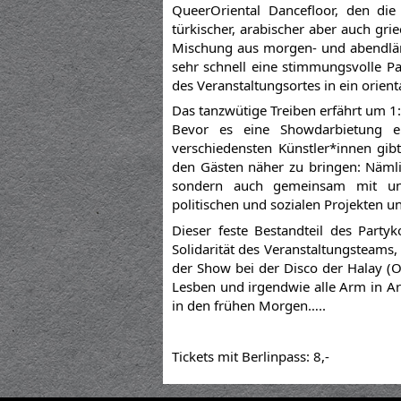
QueerOriental Dancefloor, den di
türkischer, arabischer aber auch gr
Mischung aus morgen- und abendlän
sehr schnell eine stimmungsvolle Pa
des Veranstaltungsortes in ein orient
Das tanzwütige Treiben erfährt um 
Bevor es eine Showdarbietung ei
verschiedensten Künstler*innen gibt
den Gästen näher zu bringen: Näml
sondern auch gemeinsam mit unse
politischen und sozialen Projekten u
Dieser feste Bestandteil des Party
Solidarität des Veranstaltungsteams
der Show bei der Disco der Halay (Or
Lesben und irgendwie alle Arm in A
in den frühen Morgen…..
Tickets mit Berlinpass: 8,-