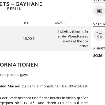
VERFÜ
ETS – GAYHANE
BERLIN
PREIS
ANZAHL
VERFÜ
Tickets bekommt ihr
an der Abendkasse /
15,00 €
Tickets at the box
office
ANBIE
SO36
FORMATIONEN
 transpeople, gays
hten Massen zu dem allmonatlichen Bauchtanz-Beat-
 der Stadt bekannt und findet bereits in vielen großen
begegnen sich LGBT*I und deren Freunde auf dem