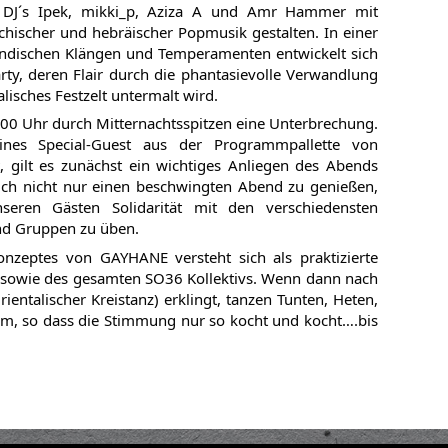
e DJ´s Ipek, mikki_p, Aziza A und Amr Hammer mit
iechischer und hebräischer Popmusik gestalten. In einer
dischen Klängen und Temperamenten entwickelt sich
rty, deren Flair durch die phantasievolle Verwandlung
alisches Festzelt untermalt wird.
1:00 Uhr durch Mitternachtsspitzen eine Unterbrechung.
nes Special-Guest aus der Programmpallette von
, gilt es zunächst ein wichtiges Anliegen des Abends
ich nicht nur einen beschwingten Abend zu genießen,
ren Gästen Solidarität mit den verschiedensten
nd Gruppen zu üben.
konzeptes von GAYHANE versteht sich als praktizierte
, sowie des gesamten SO36 Kollektivs. Wenn dann nach
ientalischer Kreistanz) erklingt, tanzen Tunten, Heten,
rm, so dass die Stimmung nur so kocht und kocht….bis