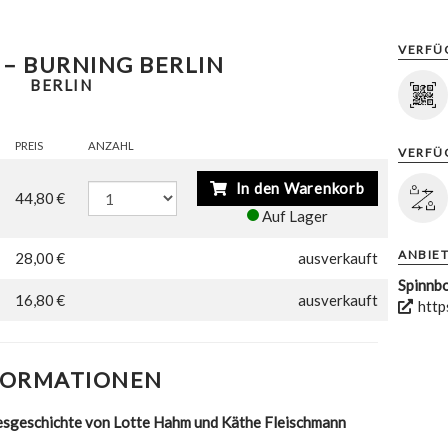
VERFÜ
 – BURNING BERLIN
BERLIN
PREIS
ANZAHL
VERFÜ
In den Warenkorb
44,80 €
Auf Lager
ANBIE
28,00 €
ausverkauft
Spinnbo
16,80 €
ausverkauft
http
FORMATIONEN
besgeschichte von Lotte Hahm und Käthe Fleischmann