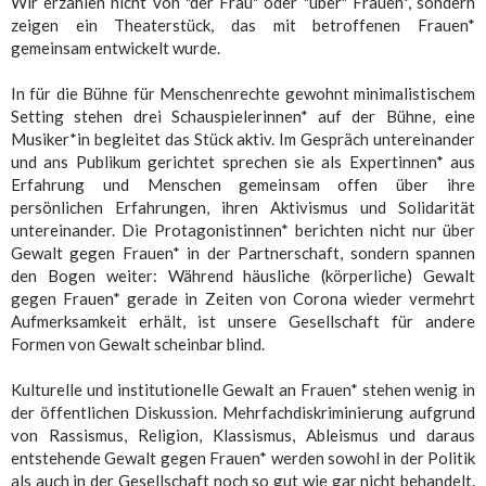
Wir erzählen nicht von "der Frau" oder "über" Frauen*, sondern
zeigen ein Theaterstück, das mit betroffenen Frauen*
gemeinsam entwickelt wurde.
In für die Bühne für Menschenrechte gewohnt minimalistischem
Setting stehen drei Schauspielerinnen* auf der Bühne, eine
Musiker*in begleitet das Stück aktiv. Im Gespräch untereinander
und ans Publikum gerichtet sprechen sie als Expertinnen* aus
Erfahrung und Menschen gemeinsam offen über ihre
persönlichen Erfahrungen, ihren Aktivismus und Solidarität
untereinander. Die Protagonistinnen* berichten nicht nur über
Gewalt gegen Frauen* in der Partnerschaft, sondern spannen
den Bogen weiter: Während häusliche (körperliche) Gewalt
gegen Frauen* gerade in Zeiten von Corona wieder vermehrt
Aufmerksamkeit erhält, ist unsere Gesellschaft für andere
Formen von Gewalt scheinbar blind.
Kulturelle und institutionelle Gewalt an Frauen* stehen wenig in
der öffentlichen Diskussion. Mehrfachdiskriminierung aufgrund
von Rassismus, Religion, Klassismus, Ableismus und daraus
entstehende Gewalt gegen Frauen* werden sowohl in der Politik
als auch in der Gesellschaft noch so gut wie gar nicht behandelt.