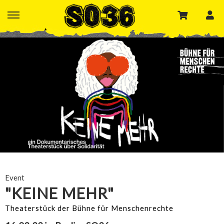
Event
"KEINE MEHR"
Theaterstück der Bühne für Menschenrechte