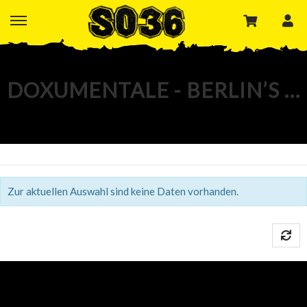
DOXUMENTALE - BERLIN’S FIRST NON-FICTION FESTIVAL
Termine und Tickets
Zur aktuellen Auswahl sind keine Daten vorhanden.