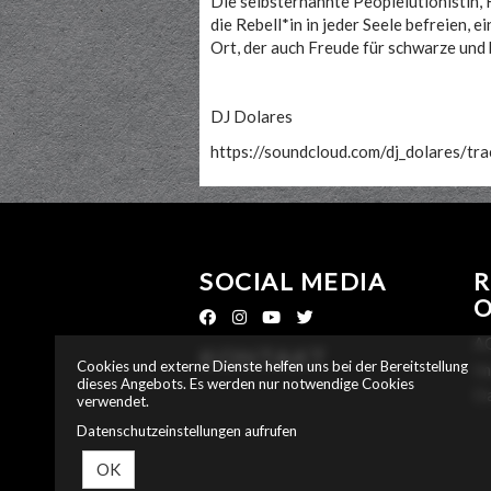
Die selbsternannte Peoplelutionistin, 
die Rebell*in in jeder Seele befreien, 
Ort, der auch Freude für schwarze und
DJ Dolares
https://soundcloud.com/dj_dolares/tra
SOCIAL MEDIA
R
A
KONTAKT
Cookies und externe Dienste helfen uns bei der Bereitstellung
Im
dieses Angebots. Es werden nur notwendige Cookies
Da
verwendet.
Datenschutzeinstellungen aufrufen
OK