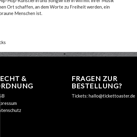
Hip-Hop-Künstlerin und Songwriterin will mit ihrer Musik
einen Ort schaffen, an dem Worte zu Freiheit werden, ein
 braune Menschen ist.
cks
ECHT &
FRAGEN ZUR
ORDNUNG
BESTELLUNG?
GB
Tickets:
hallo@tickettoaster.de
pressum
tenschutz