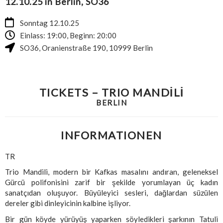
12.10.25 in Berlin, SO36
Sonntag 12.10.25
Einlass: 19:00, Beginn: 20:00
SO36
,
Oranienstraße 190
,
10999
Berlin
TICKETS – TRIO MANDİLİ
BERLIN
INFORMATIONEN
TR
Trio Mandili, modern bir Kafkas masalını andıran, geleneksel
Gürcü polifonisini zarif bir şekilde yorumlayan üç kadın
sanatçıdan oluşuyor. Büyüleyici sesleri, dağlardan süzülen
dereler gibi dinleyicinin kalbine işliyor.
Bir gün köyde yürüyüş yaparken söyledikleri şarkının Tatuli