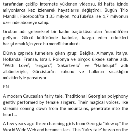
tarafından çekilip internete yüklenen videosu, iki hafta içinde
milyonlarca kez izlenerek hayatlarını değiştirdi. Bugün Trio
Mandili, Facebook’ta 1,35 milyon, YouTube’da ise 1,7 milyonun
üzerinde aboneye sahip.
Grubun adı, geleneksel bir kadın başörtüsü olan “mandili”den
geliyor. Gürcü kültüründe kadınlar, kavga eden erkekleri
barıştırmak için yere bu mendili bırakırdı.
Dünya çapında turnelere çıkan grup; Belçika, Almanya, İtalya,
Hollanda, Fransa, İsrail, Polonya ve birçok ülkede sahne aldı.
“With Love”, “Enguro”, “Sakartvelo” ve “Hallelujah” adlı
albümleriyle, Gürcistan’ın ruhunu ve halkının sıcaklığını
müzikleriyle yansıtıyor.
EN
A modern Caucasian fairy tale. Traditional Georgian polyphony
gently performed by female singers. Their magical voices, like
streams coming down from the mountains, penetrate into the
heart ...
A few years ago three charming girls from Georgia "blew up" the
World Wide Web and became stars. This "fairy tale" began on the