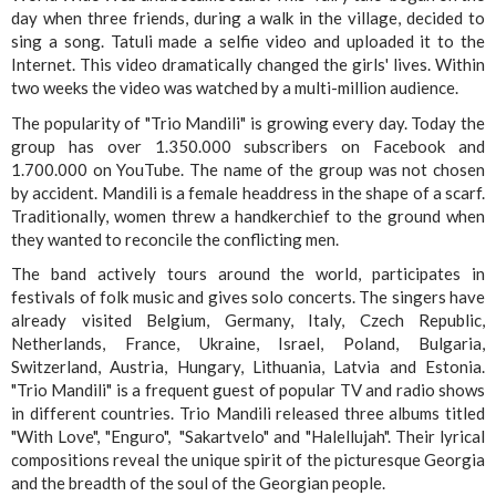
day when three friends, during a walk in the village, decided to
sing a song. Tatuli made a selfie video and uploaded it to the
Internet. This video dramatically changed the girls' lives. Within
two weeks the video was watched by a multi-million audience.
The popularity of "Trio Mandili" is growing every day. Today the
group has over 1.350.000 subscribers on Facebook and
1.700.000 on YouTube. The name of the group was not chosen
by accident. Mandili is a female headdress in the shape of a scarf.
Traditionally, women threw a handkerchief to the ground when
they wanted to reconcile the conflicting men.
The band actively tours around the world, participates in
festivals of folk music and gives solo concerts. The singers have
already visited Belgium, Germany, Italy, Czech Republic,
Netherlands, France, Ukraine, Israel, Poland, Bulgaria,
Switzerland, Austria, Hungary, Lithuania, Latvia and Estonia.
"Trio Mandili" is a frequent guest of popular TV and radio shows
in different countries. Trio Mandili released three albums titled
"With Love", "Enguro", "Sakartvelo" and "Halellujah". Their lyrical
compositions reveal the unique spirit of the picturesque Georgia
and the breadth of the soul of the Georgian people.